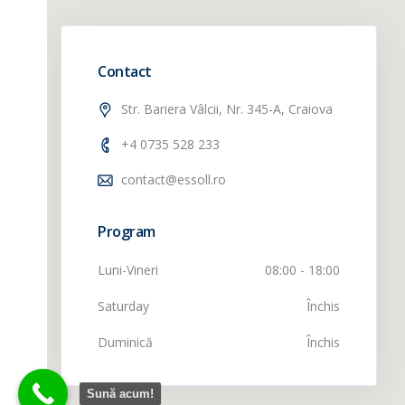
Contact
Meniu
Legal
Str. Bariera Vâlcii, Nr. 345-A, Craiova
Acasă
Termeni și 
+4 0735 528 233
Produse
Politică de
contact@essoll.ro
Despre noi
Contact
Program
Luni-Vineri
08:00 - 18:00
Saturday
Închis
Duminică
Închis
Sună acum!
ESSOLL by ASDR CONSTRUCTII S.R.L. - WebDesign by
Andrei D