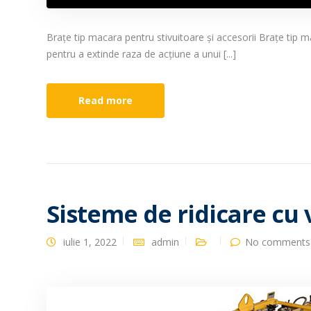
Brațe tip macara pentru stivuitoare și accesorii Brațe tip ma
pentru a extinde raza de acțiune a unui [...]
Read more
Sisteme de ridicare c
iulie 1, 2022
admin
No comments 