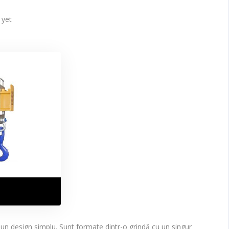
yet
 un design simplu. Sunt formate dintr-o grindă cu un singur